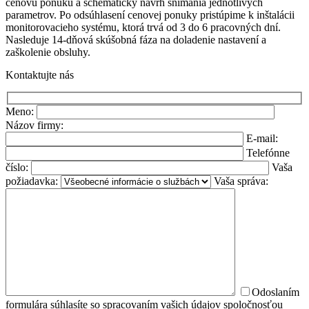
cenovú ponuku a schématický návrh snímania jednotlivých
parametrov. Po odsúhlasení cenovej ponuky pristúpime k inštalácii
monitorovacieho systému, ktorá trvá od 3 do 6 pracovných dní.
Nasleduje 14-dňová skúšobná fáza na doladenie nastavení a
zaškolenie obsluhy.
Kontaktujte nás
Meno:
Názov firmy:
E-mail:
Telefónne
číslo:
Vaša
požiadavka:
Vaša správa:
Odoslaním
formulára súhlasíte so spracovaním vašich údajov spoločnosťou