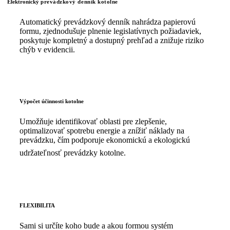
Elektronický
prevádzkový denník kotolne
Automatický prevádzkový denník nahrádza papierovú
formu, zjednodušuje plnenie legislatívnych požiadaviek,
poskytuje kompletný a dostupný prehľad a znižuje riziko
chýb v evidencii.
Výpočet účinnosti kotolne
Umožňuje identifikovať oblasti pre zlepšenie,
optimalizovať spotrebu energie a znížiť náklady na
prevádzku, čím podporuje ekonomickú a ekologickú
udržateľnosť prevádzky kotolne.
FLEXIBILITA
Sami si určíte koho bude a akou formou systém