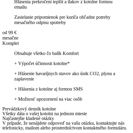
Hlásenia prekročení teplôt a tlakov z kotolne formou
emailu
Zasielanie pripomienok pre kuriča ohľadne potreby
mesačného odpisu spotreby
od 99 €
mesačne
Komplet
Obsahuje všetko čo balík Komfort
+ Výpočet účinnosti kotolne*
+ Hlásenie havaríjnych stavov ako únik CO2, plynu a
zaplavenie
+ Hlásenia z kotolne aj formou SMS
+ Možnosť upozornení na viac osôb
Prevádzkový denník kotolne
Všetky dáta o vašej kotolni na jednom mieste
Najčastejšie kladené otázky
V prípade, že nenájdete odpoveď na vašu otázku, kontaktujte nás
telefonicky, mailom alebo prostredníctvom kontaktného formuláru.