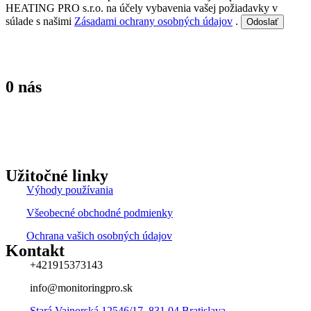
HEATING PRO s.r.o. na účely vybavenia vašej požiadavky v
súlade s našimi
Zásadami ochrany osobných údajov
.
Made in slovakia
0 nás
Riešenie pre diaľkové monitorovanie a správu kotolní, ktoré zvyšuje
bezpečnosť, efektivitu a súlad s legislatívnymi požiadavkami. Naše
služby zahŕňajú automatizované záznamy, alarmové hlásenia a
diaľkový prístup prostredníctvom GSM technológie.
Užitočné linky
Výhody používania
Všeobecné obchodné podmienky
Ochrana vašich osobných údajov
Kontakt
+421915373143
info@monitoringpro.sk
Stará Vajnorská 12546/17, 831 04 Bratislava