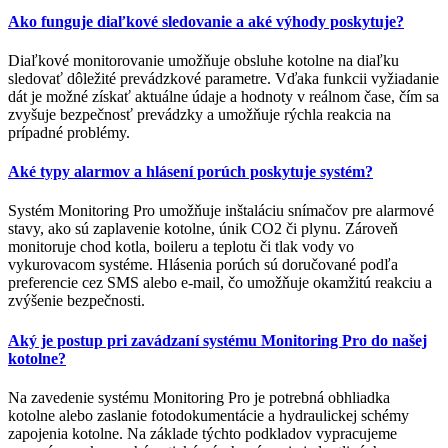
Ako funguje diaľkové sledovanie a aké výhody poskytuje?
Diaľkové monitorovanie umožňuje obsluhe kotolne na diaľku
sledovať dôležité prevádzkové parametre. Vďaka funkcii vyžiadanie
dát je možné získať aktuálne údaje a hodnoty v reálnom čase, čím sa
zvyšuje bezpečnosť prevádzky a umožňuje rýchla reakcia na
prípadné problémy.
Aké typy alarmov a hlásení porúch poskytuje systém?
Systém Monitoring Pro umožňuje inštaláciu snímačov pre alarmové
stavy, ako sú zaplavenie kotolne, únik CO2 či plynu. Zároveň
monitoruje chod kotla, boileru a teplotu či tlak vody vo
vykurovacom systéme. Hlásenia porúch sú doručované podľa
preferencie cez SMS alebo e-mail, čo umožňuje okamžitú reakciu a
zvýšenie bezpečnosti.
Aký je postup pri zavádzaní systému Monitoring Pro do našej
kotolne?
Na zavedenie systému Monitoring Pro je potrebná obhliadka
kotolne alebo zaslanie fotodokumentácie a hydraulickej schémy
zapojenia kotolne. Na základe týchto podkladov vypracujeme